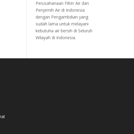
Perusahanaan Filter Air dan
Penjernih Air di Indonesia
dengan Pengambdian yang
sudah lama untuk melayani
kebutuha air bersih di Seluruh
Wilayah di Indonesia.
rat