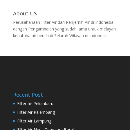
About US
Perusahanaan Filter Air dan Penjernih Air di Indonesia
dengan Pengambdian yang sudah lama untuk melayani
kebutuha air bersih di Seluruh Wilayah di Indonesia.
Recent Post
Filter air Pekanbaru
Filter Air Palembang
Filter Air Lampung
Filter Air Nusa Tenggara Barat