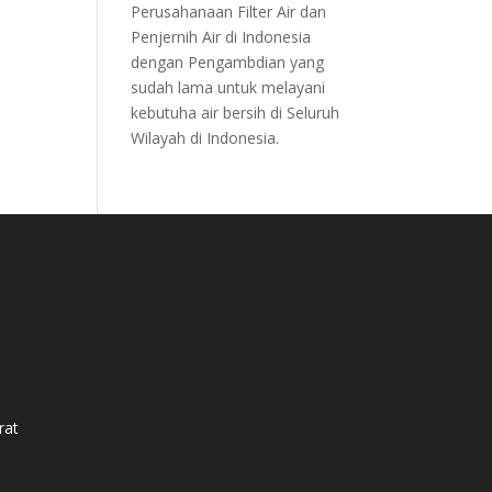
Perusahanaan Filter Air dan
Penjernih Air di Indonesia
dengan Pengambdian yang
sudah lama untuk melayani
kebutuha air bersih di Seluruh
Wilayah di Indonesia.
rat