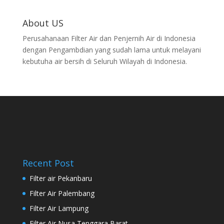
About US
Perusahanaan Filter Air dan Penjernih Air di Indonesia
dengan Pengambdian yang sudah lama untuk melayani
kebutuha air bersih di Seluruh Wilayah di Indonesia.
Recent Post
Filter air Pekanbaru
Filter Air Palembang
Filter Air Lampung
Filter Air Nusa Tenggara Barat