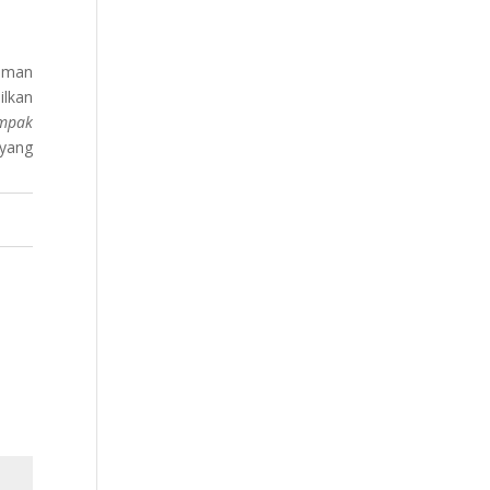
zaman
ilkan
mpak
 yang