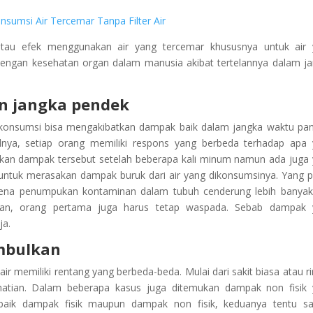
u efek menggunakan air yang tercemar khususnya untuk air 
dengan kesehatan organ dalam manusia akibat tertelannya dalam j
n jangka pendek
konsumsi bisa mengakibatkan dampak baik dalam jangka waktu pa
ya, setiap orang memiliki respons yang berbeda terhadap apa 
akan dampak tersebut setelah beberapa kali minum namun ada juga
ntuk merasakan dampak buruk dari air yang dikonsumsinya. Yang p
rena penumpukan kontaminan dalam tubuh cenderung lebih banya
kian, orang pertama juga harus tetap waspada. Sebab dampak 
ja.
mbulkan
r memiliki rentang yang berbeda-beda. Mulai dari sakit biasa atau r
tian. Dalam beberapa kasus juga ditemukan dampak non fisik 
n baik dampak fisik maupun dampak non fisik, keduanya tentu s