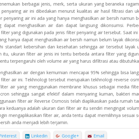
n menemukan berbagai jenis, merk, serta ukuran yang beraneka ragam
ter penyaring air ini dibedakan menurut kualitas air hasil filtrasi dan u
s filter penyaring air ini ada yang hanya menghasilkan air bersih namun 
ng dapat menghasilkan air dan dapat langsung dikonsumsi. Perb
ter yang digunakan pada jenis filter penyaring air tersebut. Saat ini f
r yang hanya dapat menghasilkan air bersih namun belum layak dikons
uhi standart kebersihan dan kesehatan sehingga air tersebut layak 
itu, ukuran filter air jenis ini tentu berbeda antara filter yang digu
ntu terpengaruhi oleh volume air yang harus difiltrasi atau dibutuhka
menghasilkan air dengan kemurnian mencapai 95% sehingga bisa lan
filter air ini. Tekhnologi tersebut merupakan tekhnologi reverse osm
filter air yang menggunakan membrane khusus sebagai media filte
cron sehingga sangat efektif dalam menyaring kuman, bakteri m
enggunaan filter air Reverse Osmosis telah diaplikasikan pada rumah t
 keduanya adalah ukuran dari filter air itu sendiri mengingat volum
ngin mengaplikasikan filter air, anda tentu dapat memilihnya sesuai s
ersih anda menjadi lebih terjamin.
Pinterest
Linkedin
Google+
Email