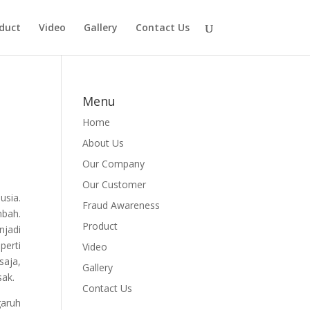
duct
Video
Gallery
Contact Us
Menu
Home
About Us
Our Company
Our Customer
usia.
Fraud Awareness
mbah.
Product
njadi
perti
Video
saja,
Gallery
sak.
Contact Us
garuh