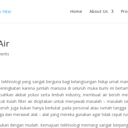
Home
About Us
Pro
Air
ents
 tekhnologi yang sangat berguna bagi kelangsungan hidup umat man
peningkatan karena jumlah manusia di seluruh muka bumi ini berta
ahkan akibat polusi serta limbah industry, membuat air bersih me
tuk itulah filter air diciptakan untuk menjawab masalah – masalah se
 bersih juga bukan hanya berkutat pada personal atau rumah tangga 
ga dan merawat alat – alat yang mereka gunakan agar tidak cepat ru
a temukan dengan mudah. Kemajuan tekhnologi memang sangat berpen