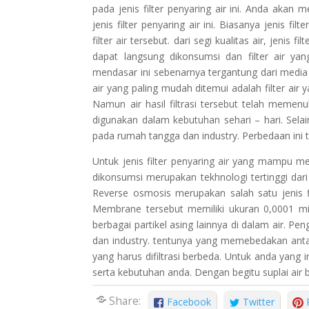
pada jenis filter penyaring air ini. Anda aka
jenis filter penyaring air ini. Biasanya jenis fil
filter air tersebut. dari segi kualitas air, jeni
dapat langsung dikonsumsi dan filter air ya
mendasar ini sebenarnya tergantung dari media fil
air yang paling mudah ditemui adalah filter ai
Namun air hasil filtrasi tersebut telah memen
digunakan dalam kebutuhan sehari – hari. Selain 
pada rumah tangga dan industry. Perbedaan ini te
Untuk jenis filter penyaring air yang mampu 
dikonsumsi merupakan tekhnologi tertinggi dari 
Reverse osmosis merupakan salah satu jenis 
Membrane tersebut memiliki ukuran 0,0001 mi
berbagai partikel asing lainnya di dalam air. P
dan industry. tentunya yang memebedakan antara
yang harus difiltrasi berbeda. Untuk anda yang i
serta kebutuhan anda. Dengan begitu suplai air b
Share:
Facebook
Twitter