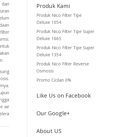
 dari
Produk Kami
kuran
Produk Nico Filter Tipe
belum
Deluxe 1054
edaan
Produk Nico Filter Tipe Super
ilter
Deluxe 1665
umsi.
untuk
Produk Nico Filter Tipe Super
nakan
Deluxe 1354
n.
Produk Nico Filter Reverse
Osmosis
gsung
osis.
Promo Cicilan 0%
rnya.
aupun
Like Us on Facebook
angga
e air
Our Google+
elera
About US