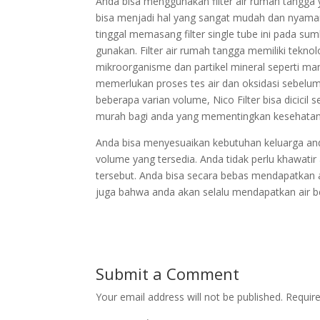
Anda bisa menggunakan filter air rumah tangga ya
bisa menjadi hal yang sangat mudah dan nyaman 
tinggal memasang filter single tube ini pada sum
gunakan. Filter air rumah tangga memiliki tekn
mikroorganisme dan partikel mineral seperti ma
memerlukan proses tes air dan oksidasi sebelum
beberapa varian volume, Nico Filter bisa dicicil
murah bagi anda yang mementingkan kesehatan
Anda bisa menyesuaikan kebutuhan keluarga a
volume yang tersedia. Anda tidak perlu khawatir 
tersebut. Anda bisa secara bebas mendapatkan ai
juga bahwa anda akan selalu mendapatkan air be
Submit a Comment
Your email address will not be published.
Requir