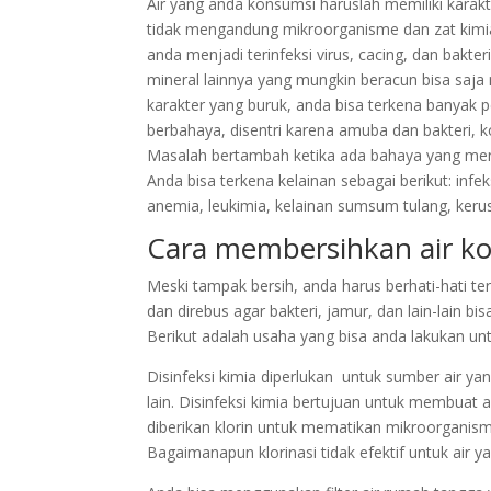
Air yang anda konsumsi haruslah memiliki karakte
tidak mengandung mikroorganisme dan zat kimi
anda menjadi terinfeksi virus, cacing, dan bakter
mineral lainnya yang mungkin beracun bisa saja
karakter yang buruk, anda bisa terkena banyak pen
berbahaya, disentri karena amuba dan bakteri, kol
Masalah bertambah ketika ada bahaya yang meng
Anda bisa terkena kelainan sebagai berikut: inf
anemia, leukimia, kelainan sumsum tulang, keru
Cara membersihkan air ko
Meski tampak bersih, anda harus berhati-hati ter
dan direbus agar bakteri, jamur, dan lain-lain 
Berikut adalah usaha yang bisa anda lakukan un
Disinfeksi kimia diperlukan untuk sumber air ya
lain. Disinfeksi kimia bertujuan untuk membuat a
diberikan klorin untuk mematikan mikroorganis
Bagaimanapun klorinasi tidak efektif untuk air 