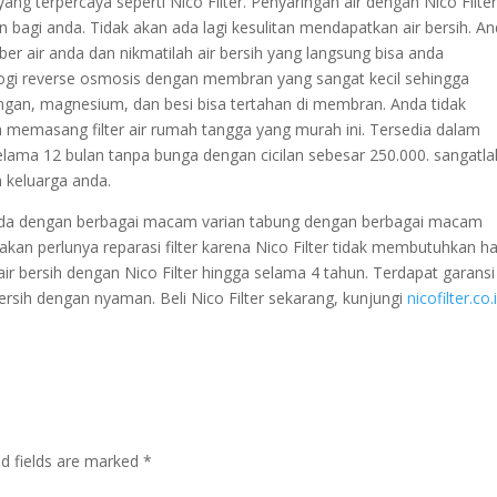
ng terpercaya seperti Nico Filter. Penyaringan air dengan Nico Filte
bagi anda. Tidak akan ada lagi kesulitan mendapatkan air bersih. A
ber air anda dan nikmatilah air bersih yang langsung bisa anda
ologi reverse osmosis dengan membran yang sangat kecil sehingga
ngan, magnesium, dan besi bisa tertahan di membran. Anda tidak
 memasang filter air rumah tangga yang murah ini. Tersedia dalam
 selama 12 bulan tanpa bunga dengan cicilan sebesar 250.000. sangatla
 keluarga anda.
nda dengan berbagai macam varian tabung dengan berbagai macam
akan perlunya reparasi filter karena Nico Filter tidak membutuhkan ha
r bersih dengan Nico Filter hingga selama 4 tahun. Terdapat garansi
rsih dengan nyaman. Beli Nico Filter sekarang, kunjungi
nicofilter.co.
ed fields are marked
*