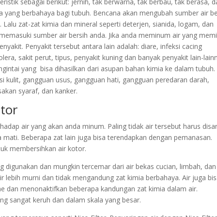
ristik sebagai berikut: jernih, tak berwarna, tak berbau, tak berasa, 
a yang berbahaya bagi tubuh. Bencana akan mengubah sumber air be
i. Lalu zat-zat kimia dan mineral seperti deterjen, sianida, logam, dan
 memasuki sumber air bersih anda. Jika anda meminum air yang memil
yakit. Penyakit tersebut antara lain adalah: diare, infeksi cacing
era, sakit perut, tipus, penyakit kuning dan banyak penyakit lain-lain
intai yang bisa dihasilkan dari asupan bahan kimia ke dalam tubuh.
eksi kulit, gangguan usus, gangguan hati, gangguan peredaran darah,
sakan syaraf, dan kanker.
tor
hadap air yang akan anda minum. Paling tidak air tersebut harus disa
bisa mati. Beberapa zat lain juga bisa terendapkan dengan pemanasan.
tuk membersihkan air kotor.
ng digunakan dan mungkin tercemar dari air bekas cucian, limbah, dan 
ir lebih murni dan tidak mengandung zat kimia berbahaya. Air juga bi
me dan menonaktifkan beberapa kandungan zat kimia dalam air.
yang sangat keruh dan dalam skala yang besar.