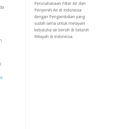
r
Perusahanaan Filter Air dan
nda
Penjernih Air di Indonesia
dengan Pengambdian yang
sudah lama untuk melayani
kebutuha air bersih di Seluruh
Wilayah di Indonesia.
h
l
id
.