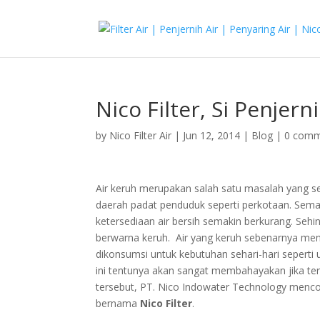
Nico Filter, Si Penjer
by
Nico Filter Air
|
Jun 12, 2014
|
Blog
|
0 comm
Air keruh merupakan salah satu masalah yang ser
daerah padat penduduk seperti perkotaan. Sem
ketersediaan air bersih semakin berkurang. Seh
berwarna keruh. Air yang keruh sebenarnya men
dikonsumsi untuk kebutuhan sehari-hari seperti
ini tentunya akan sangat membahayakan jika te
tersebut, PT. Nico Indowater Technology menco
bernama
Nico Filter
.