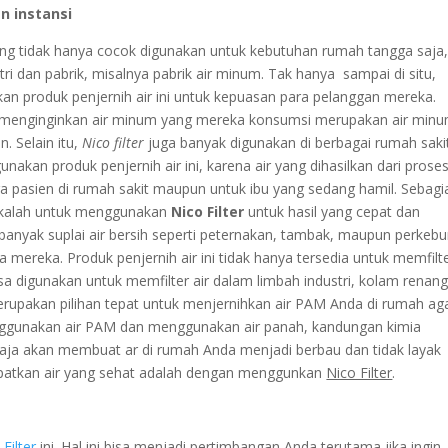
n instansi
ang tidak hanya cocok digunakan untuk kebutuhan rumah tangga saja
tri dan pabrik, misalnya pabrik air minum. Tak hanya sampai di situ,
an produk penjernih air ini untuk kepuasan para pelanggan mereka.
u menginginkan air minum yang mereka konsumsi merupakan air min
. Selain itu,
Nico filter
juga banyak digunakan di berbagai rumah sakit
kan produk penjernih air ini, karena air yang dihasilkan dari prose
a pasien di rumah sakit maupun untuk ibu yang sedang hamil. Sebagi
 kalah untuk menggunakan
Nico Filter
untuk hasil yang cepat dan
anyak suplai air bersih seperti peternakan, tambak, maupun perkeb
mereka. Produk penjernih air ini tidak hanya tersedia untuk memfilte
isa digunakan untuk memfilter air dalam limbah industri, kolam renang
erupakan pilihan tepat untuk menjernihkan air PAM Anda di rumah ag
enggunakan air PAM dan menggunakan air panah, kandungan kimia
 saja akan membuat ar di rumah Anda menjadi berbau dan tidak layak
dapatkan air yang sehat adalah dengan menggunkan
Nico Filter
.
 Filter
ini. Hal ini bisa menjadi pertimbangan Anda terutama jika ingin