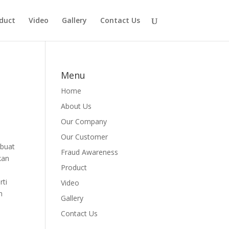
duct
Video
Gallery
Contact Us
Menu
Home
About Us
Our Company
Our Customer
mbuat
Fraud Awareness
kan
Product
rti
Video
h
Gallery
Contact Us