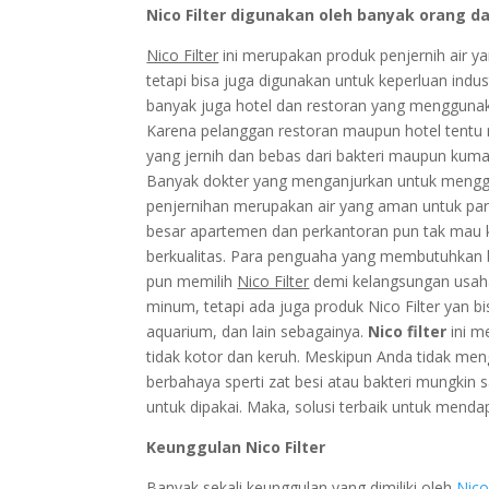
Nico Filter digunakan oleh banyak orang da
Nico Filter
ini merupakan produk penjernih air y
tetapi bisa juga digunakan untuk keperluan indus
banyak juga hotel dan restoran yang menggunak
Karena pelanggan restoran maupun hotel tent
yang jernih dan bebas dari bakteri maupun kuman
Banyak dokter yang menganjurkan untuk mengguna
penjernihan merupakan air yang aman untuk par
besar apartemen dan perkantoran pun tak mau
berkualitas. Para penguaha yang membutuhkan b
pun memilih
Nico Filter
demi kelangsungan usaha 
minum, tetapi ada juga produk Nico Filter yan b
aquarium, dan lain sebagainya.
Nico filter
ini m
tidak kotor dan keruh. Meskipun Anda tidak m
berbahaya sperti zat besi atau bakteri mungkin
untuk dipakai. Maka, solusi terbaik untuk men
Keunggulan Nico Filter
Banyak sekali keunggulan yang dimiliki oleh
Nico