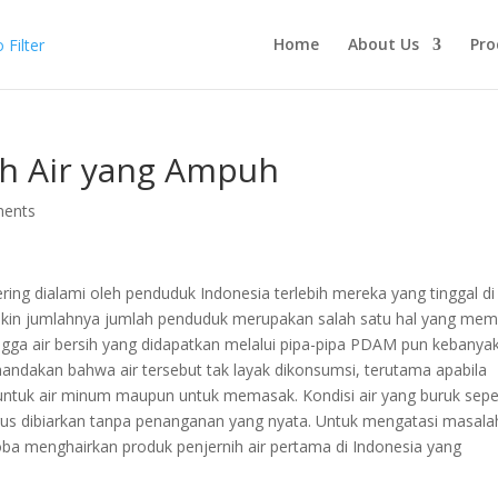
Home
About Us
Pro
nih Air yang Ampuh
ents
ing dialami oleh penduduk Indonesia terlebih mereka yang tinggal di
akin jumlahnya jumlah penduduk merupakan salah satu hal yang me
ingga air bersih yang didapatkan melalui pipa-pipa PDAM pun kebanya
andakan bahwa air tersebut tak layak dikonsumsi, terutama apabila
 untuk air minum maupun untuk memasak. Kondisi air yang buruk sepe
rus dibiarkan tanpa penanganan yang nyata. Untuk mengatasi masala
ba menghairkan produk penjernih air pertama di Indonesia yang