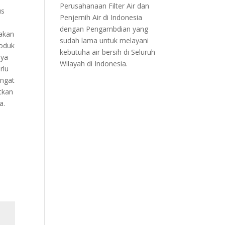
Perusahanaan Filter Air dan
us
Penjernih Air di Indonesia
dengan Pengambdian yang
akan
sudah lama untuk melayani
roduk
kebutuha air bersih di Seluruh
nya
Wilayah di Indonesia.
rlu
angat
tkan
a.