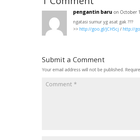
1 Comment
pengantin baru
on October 1
ngatasi sumur yg asat gak ???
>>
http://goo.gl/JCH5cj
/
http://
Submit a Comment
Your email address will not be published.
Requir