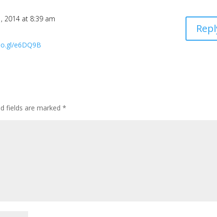
, 2014 at 8:39 am
Repl
goo.gl/e6DQ9B
ed fields are marked
*