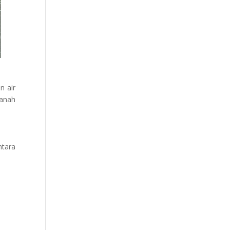
n air
tanah
ntara