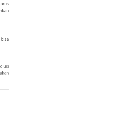
harus
uhkan
 bisa
olusi
dakan