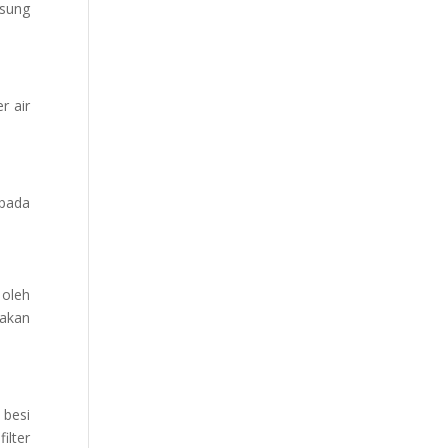
gsung
r air
 pada
 oleh
 akan
 besi
ilter