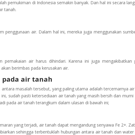
mlah pemukiman di Indonesia semakin banyak. Dan hal ini secara lan
r tanah.
am penggunaan air. Dalam hal ini, mereka juga menggunakan sumbe
 pemakaian air harus dihindari. Karena ini juga mengakibatkan
 akan berimbas pada kerusakan air.
i pada air tanah
i antara masalah tersebut, yang paling utama adalah tercemarnya air
ini, sudah pasti ketersediaan air tanah yang masih bersih dan murni
di pada air tanah terangkum dalam ulasan di bawah ini;
emaran yang terjadi, air tanah dapat mengandung senyawa Fe 2+. Zat
dibiarkan sehingga terbentuklah hubungan antara air tanah dan water f